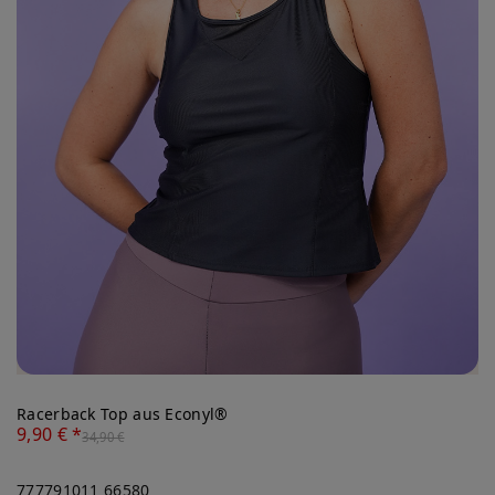
Racerback Top aus Econyl®
9,90 € *
34,90 €
777791011
66580