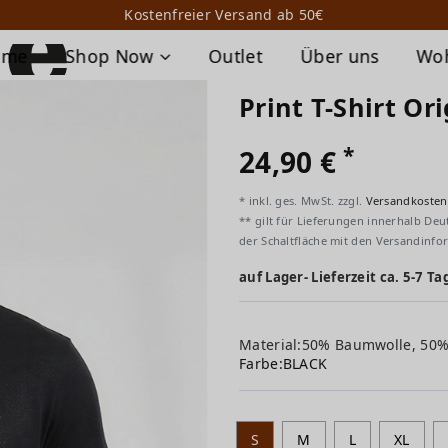
Kostenfreier Versand ab 50€
ome
Shop Now
Outlet
Über uns
Wo
Print T-Shirt Or
*
24,90 €
* inkl. ges. MwSt. zzgl.
Versandkosten
** gilt für Lieferungen innerhalb Deu
der Schaltfläche mit den Versandinfo
auf Lager- Lieferzeit ca. 5-7 Ta
Material:50% Baumwolle, 50
Farbe:
BLACK
S
M
L
XL