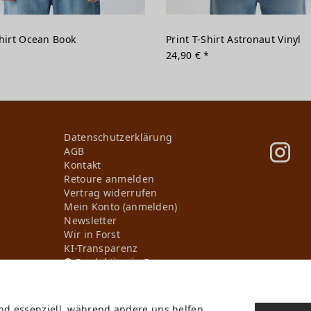
Shirt Ocean Book
Print T-Shirt Astronaut Vinyl
*
24,90 € *
Daten­schutz­erklärung
AGB
Kontakt
Retoure anmelden
Vertrag widerrufen
Mein Konto (anmelden)
Newsletter
Wir in Forst
KI-Transparenz
Produktion in Europa
ind essenziell, während andere uns helfen,