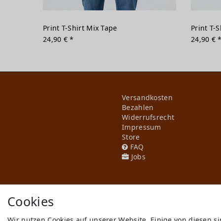
Print T-Shirt Mix Tape
Print T-
24,90 € *
24,90 € 
Versandkosten
Bezahlen
Widerrufs­recht
Impressum
Store
FAQ
Jobs
Cookies
Wir nutzen Cookies auf unserer Website. Einige von diesen s