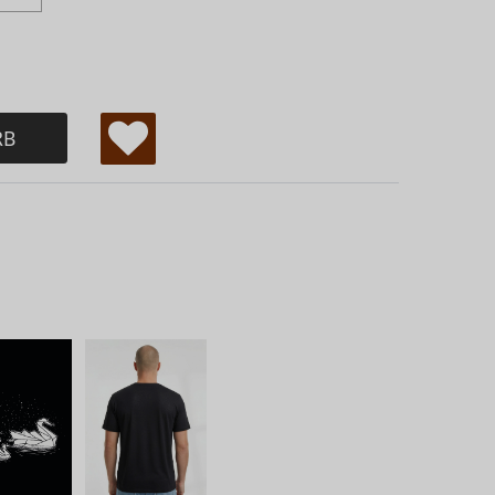
RB
W
u
ns
ch
lis
te