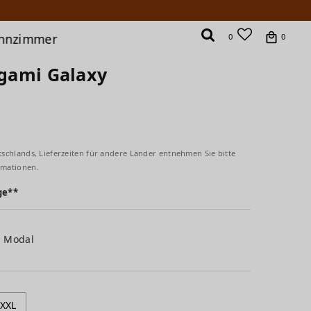
hnzimmer
0
0
igami Galaxy
tschlands, Lieferzeiten für andere Länder entnehmen Sie bitte
rmationen.
ge**
% Modal
XXL