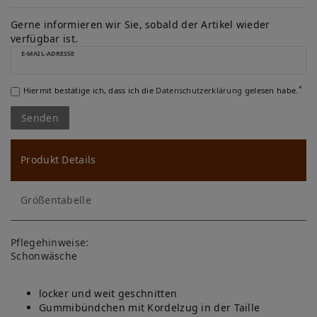
W
u
Gerne informieren wir Sie, sobald der Artikel wieder
verfügbar ist.
ns
E-MAIL-ADRESSE
ch
*
Hiermit bestätige ich, dass ich die
Daten­schutz­erklärung
gelesen habe.
lis
Senden
te
Produkt Details
Größentabelle
Pflegehinweise:
Schonwäsche
locker und weit geschnitten
Gummibündchen mit Kordelzug in der Taille