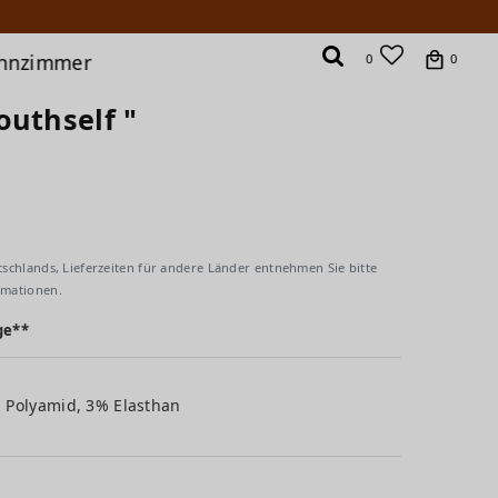
hnzimmer
0
0
outhself "
tschlands, Lieferzeiten für andere Länder entnehmen Sie bitte
rmationen.
ge**
 Polyamid, 3% Elasthan