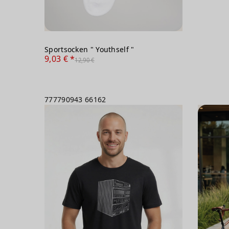
Sportsocken " Youthself "
9,03 € *
12,90 €
777790943
66162