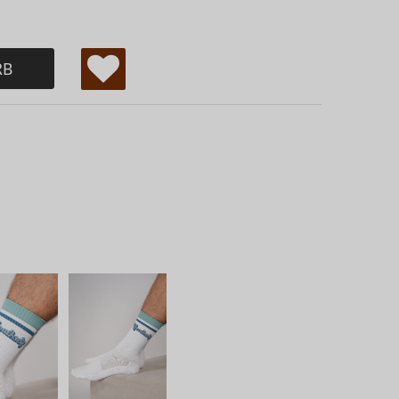
RB
W
u
ns
ch
lis
te