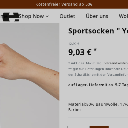
Kostenfreier Versand ab 50€
ome
Shop Now
Outlet
Über uns
Wo
Sportsocken " Y
12,90 €
*
9,03 €
* inkl. ges. MwSt. zzgl.
Versandkosten
** gilt für Lieferungen innerhalb Deu
der Schaltfläche mit den Versandinfo
auf Lager- Lieferzeit ca. 5-7 Ta
Material:80% Baumwolle, 17%
Farbe: