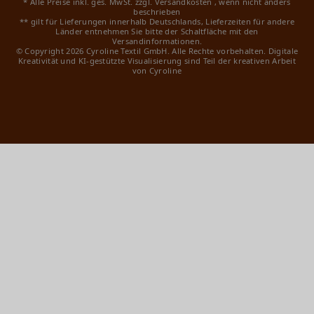
* Alle Preise inkl. ges. MwSt. zzgl.
Versandkosten
, wenn nicht anders
beschrieben
** gilt für Lieferungen innerhalb Deutschlands, Lieferzeiten für andere
Länder entnehmen Sie bitte der Schaltfläche mit den
Versandinformationen.
© Copyright 2026 Cyroline Textil GmbH. Alle Rechte vorbehalten.
Digitale
Kreativität und KI-gestützte Visualisierung sind Teil der kreativen Arbeit
von Cyroline