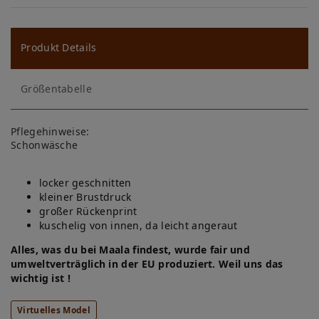
W
u
ns
Produkt Details
ch
Größentabelle
lis
te
Pflegehinweise:
Schonwäsche
locker geschnitten
kleiner Brustdruck
großer Rückenprint
kuschelig von innen, da leicht angeraut
Alles, was du bei Maala findest, wurde fair und
umweltverträglich in der EU produziert. Weil uns das
wichtig ist !
Virtuelles Model