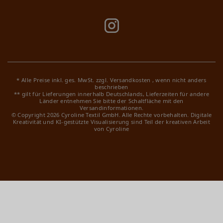
* Alle Preise inkl. ges. MwSt. zzgl.
Versandkosten
, wenn nicht anders
beschrieben
** gilt für Lieferungen innerhalb Deutschlands, Lieferzeiten für andere
Länder entnehmen Sie bitte der Schaltfläche mit den
Versandinformationen.
© Copyright 2026 Cyroline Textil GmbH. Alle Rechte vorbehalten.
Digitale
Kreativität und KI-gestützte Visualisierung sind Teil der kreativen Arbeit
von Cyroline