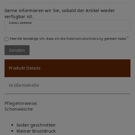
W
u
Gerne informieren wir Sie, sobald der Artikel wieder
verfügbar ist.
ns
E-MAIL-ADRESSE
ch
*
Hiermit bestätige ich, dass ich die
Daten­schutz­erklärung
gelesen habe.
lis
Senden
te
Produkt Details
Größentabelle
Pflegehinweise:
Schonwäsche
locker geschnitten
kleiner Brustdruck