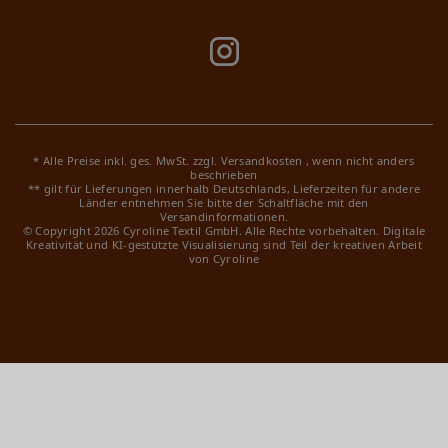
* Alle Preise inkl. ges. MwSt. zzgl.
Versandkosten
, wenn nicht anders
beschrieben
** gilt für Lieferungen innerhalb Deutschlands, Lieferzeiten für andere
Länder entnehmen Sie bitte der Schaltfläche mit den
Versandinformationen.
© Copyright 2026 Cyroline Textil GmbH. Alle Rechte vorbehalten.
Digitale
Kreativität und KI-gestützte Visualisierung sind Teil der kreativen Arbeit
von Cyroline