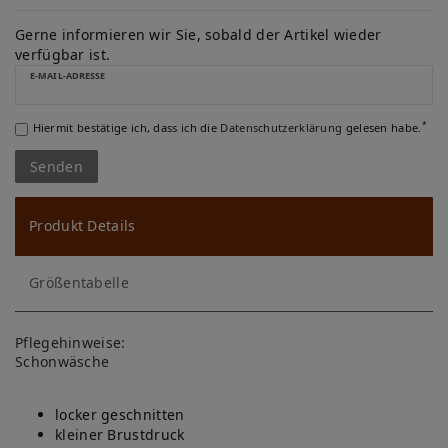
W
u
Gerne informieren wir Sie, sobald der Artikel wieder
verfügbar ist.
ns
E-MAIL-ADRESSE
ch
*
Hiermit bestätige ich, dass ich die
Daten­schutz­erklärung
gelesen habe.
lis
Senden
te
Produkt Details
Größentabelle
Pflegehinweise:
Schonwäsche
locker geschnitten
kleiner Brustdruck