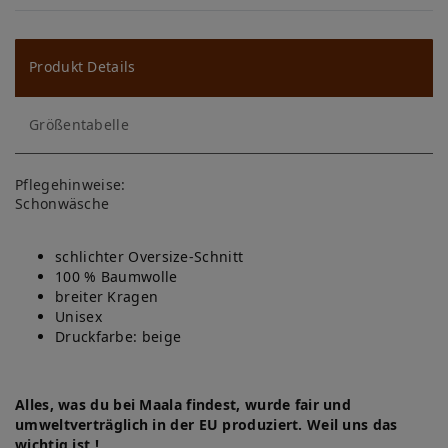
W
u
ns
Produkt Details
ch
Größentabelle
lis
te
Pflegehinweise:
Schonwäsche
schlichter Oversize-Schnitt
100 % Baumwolle
breiter Kragen
Unisex
Druckfarbe: beige
Alles, was du bei Maala findest, wurde fair und
umweltverträglich in der EU produziert. Weil uns das
wichtig ist !