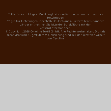
* Alle Preise inkl. ges. MwSt. zzgl.
Versandkosten
, wenn nicht anders
beschrieben
** gilt für Lieferungen innerhalb Deutschlands, Lieferzeiten für andere
Länder entnehmen Sie bitte der Schaltfläche mit den
Versandinformationen.
© Copyright 2026 Cyroline Textil GmbH. Alle Rechte vorbehalten.
Digitale
Kreativität und KI-gestützte Visualisierung sind Teil der kreativen Arbeit
von Cyroline