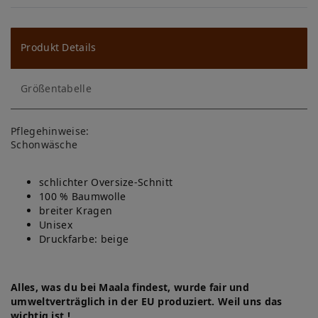
W
u
ns
Produkt Details
ch
Größentabelle
lis
te
Pflegehinweise:
Schonwäsche
schlichter Oversize-Schnitt
100 % Baumwolle
breiter Kragen
Unisex
Druckfarbe: beige
Alles, was du bei Maala findest, wurde fair und
umweltverträglich in der EU produziert. Weil uns das
wichtig ist !