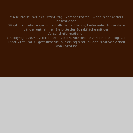
* Alle Preise inkl. ges. MwSt. zzgl.
Versandkosten
, wenn nicht anders
beschrieben
** gilt für Lieferungen innerhalb Deutschlands, Lieferzeiten für andere
Länder entnehmen Sie bitte der Schaltfläche mit den
Versandinformationen.
© Copyright 2026 Cyroline Textil GmbH. Alle Rechte vorbehalten.
Digitale
Kreativität und KI-gestützte Visualisierung sind Teil der kreativen Arbeit
von Cyroline