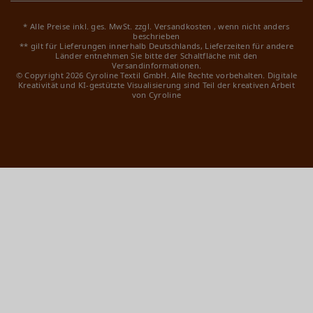
* Alle Preise inkl. ges. MwSt. zzgl.
Versandkosten
, wenn nicht anders
beschrieben
** gilt für Lieferungen innerhalb Deutschlands, Lieferzeiten für andere
Länder entnehmen Sie bitte der Schaltfläche mit den
Versandinformationen.
© Copyright 2026 Cyroline Textil GmbH. Alle Rechte vorbehalten.
Digitale
Kreativität und KI-gestützte Visualisierung sind Teil der kreativen Arbeit
von Cyroline