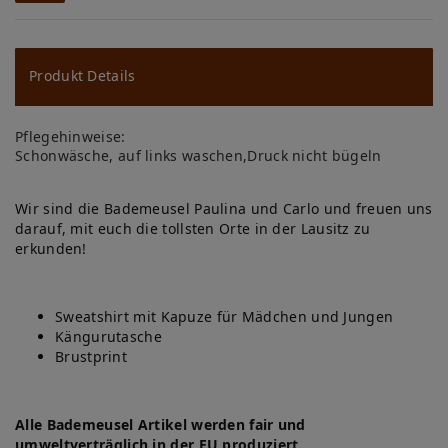
W
u
ns
Produkt Details
ch
Pflegehinweise:
lis
Schonwäsche, auf links waschen,Druck nicht bügeln
te
Wir sind die Bademeusel Paulina und Carlo und freuen uns
darauf, mit euch die tollsten Orte in der Lausitz zu
erkunden!
Sweatshirt mit Kapuze für Mädchen und Jungen
Kängurutasche
Brustprint
Alle Bademeusel Artikel werden fair und
umweltverträglich in der EU produziert.