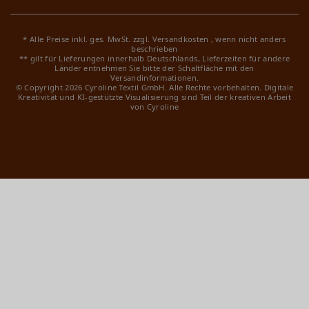
* Alle Preise inkl. ges. MwSt. zzgl.
Versandkosten
, wenn nicht anders
beschrieben
** gilt für Lieferungen innerhalb Deutschlands, Lieferzeiten für andere
Länder entnehmen Sie bitte der Schaltfläche mit den
Versandinformationen.
© Copyright 2026 Cyroline Textil GmbH. Alle Rechte vorbehalten.
Digitale
Kreativität und KI-gestützte Visualisierung sind Teil der kreativen Arbeit
von Cyroline