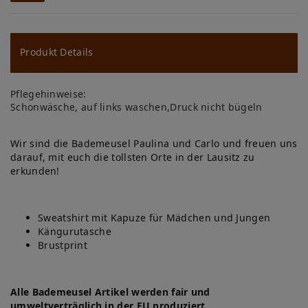
W
u
ns
Produkt Details
ch
Pflegehinweise:
lis
Schonwäsche, auf links waschen,Druck nicht bügeln
te
Wir sind die Bademeusel Paulina und Carlo und freuen uns
darauf, mit euch die tollsten Orte in der Lausitz zu
erkunden!
Sweatshirt mit Kapuze für Mädchen und Jungen
Kängurutasche
Brustprint
Alle Bademeusel Artikel werden fair und
umweltverträglich in der EU produziert.