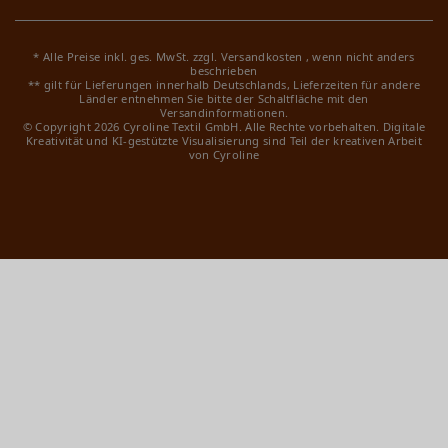
* Alle Preise inkl. ges. MwSt. zzgl.
Versandkosten
, wenn nicht anders
beschrieben
** gilt für Lieferungen innerhalb Deutschlands, Lieferzeiten für andere
Länder entnehmen Sie bitte der Schaltfläche mit den
Versandinformationen.
© Copyright 2026 Cyroline Textil GmbH. Alle Rechte vorbehalten.
Digitale
Kreativität und KI-gestützte Visualisierung sind Teil der kreativen Arbeit
von Cyroline