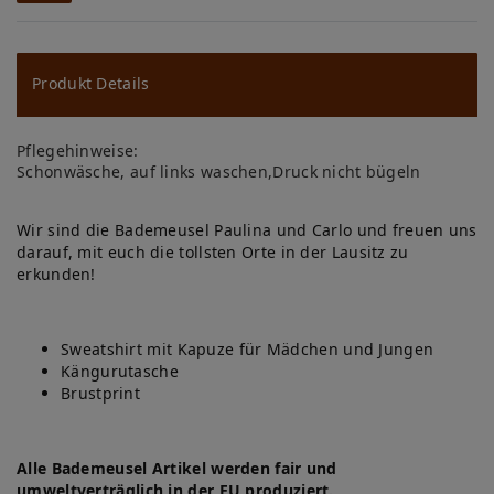
W
u
ns
Produkt Details
ch
Pflegehinweise:
lis
Schonwäsche, auf links waschen,Druck nicht bügeln
te
Wir sind die Bademeusel Paulina und Carlo und freuen uns
darauf, mit euch die tollsten Orte in der Lausitz zu
erkunden!
Sweatshirt mit Kapuze für Mädchen und Jungen
Kängurutasche
Brustprint
Alle Bademeusel Artikel werden fair und
umweltverträglich in der EU produziert.