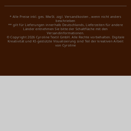
* Alle Preise inkl. ges. MwSt. zzgl.
Versandkosten
, wenn nicht anders
beschrieben
** gilt für Lieferungen innerhalb Deutschlands, Lieferzeiten für andere
Länder entnehmen Sie bitte der Schaltfläche mit den
Versandinformationen.
© Copyright 2026 Cyroline Textil GmbH. Alle Rechte vorbehalten.
Digitale
Kreativität und KI-gestützte Visualisierung sind Teil der kreativen Arbeit
von Cyroline