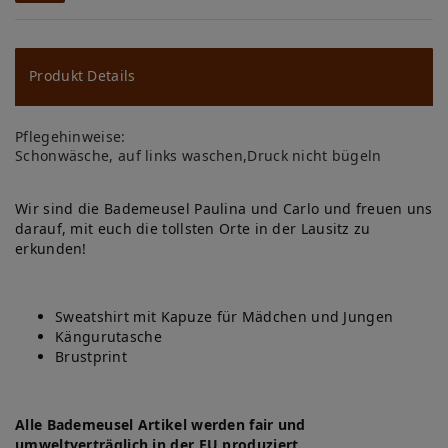
W
u
ns
Produkt Details
ch
Pflegehinweise:
lis
Schonwäsche, auf links waschen,Druck nicht bügeln
te
Wir sind die Bademeusel Paulina und Carlo und freuen uns
darauf, mit euch die tollsten Orte in der Lausitz zu
erkunden!
Sweatshirt mit Kapuze für Mädchen und Jungen
Kängurutasche
Brustprint
Alle Bademeusel Artikel werden fair und
umweltverträglich in der EU produziert.