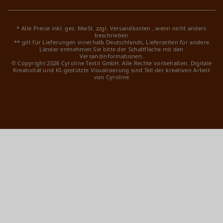
* Alle Preise inkl. ges. MwSt. zzgl.
Versandkosten
, wenn nicht anders
beschrieben
** gilt für Lieferungen innerhalb Deutschlands, Lieferzeiten für andere
Länder entnehmen Sie bitte der Schaltfläche mit den
Versandinformationen.
© Copyright 2026 Cyroline Textil GmbH. Alle Rechte vorbehalten.
Digitale
Kreativität und KI-gestützte Visualisierung sind Teil der kreativen Arbeit
von Cyroline