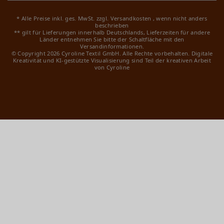
* Alle Preise inkl. ges. MwSt. zzgl.
Versandkosten
, wenn nicht anders
beschrieben
** gilt für Lieferungen innerhalb Deutschlands, Lieferzeiten für andere
Länder entnehmen Sie bitte der Schaltfläche mit den
Versandinformationen.
© Copyright 2026 Cyroline Textil GmbH. Alle Rechte vorbehalten.
Digitale
Kreativität und KI-gestützte Visualisierung sind Teil der kreativen Arbeit
von Cyroline