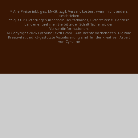
* Alle Preise inkl. ges. MwSt. zzgl.
Versandkosten
, wenn nicht anders
beschrieben
** gilt für Lieferungen innerhalb Deutschlands, Lieferzeiten für andere
Länder entnehmen Sie bitte der Schaltfläche mit den
Versandinformationen.
© Copyright 2026 Cyroline Textil GmbH. Alle Rechte vorbehalten.
Digitale
Kreativität und KI-gestützte Visualisierung sind Teil der kreativen Arbeit
von Cyroline