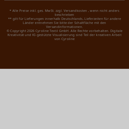
* Alle Preise inkl. ges. MwSt. zzgl.
Versandkosten
, wenn nicht anders
beschrieben
** gilt für Lieferungen innerhalb Deutschlands, Lieferzeiten für andere
Länder entnehmen Sie bitte der Schaltfläche mit den
Versandinformationen.
© Copyright 2026 Cyroline Textil GmbH. Alle Rechte vorbehalten.
Digitale
Kreativität und KI-gestützte Visualisierung sind Teil der kreativen Arbeit
von Cyroline