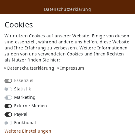
Daten­schutz­erklärung
AGB
Kontakt
Cookies
Retoure anmelden
Vertrag widerrufen
Wir nutzen Cookies auf unserer Website. Einige von diesen
Mein Konto (anmelden)
sind essenziell, während andere uns helfen, diese Website
Newsletter
und Ihre Erfahrung zu verbessern. Weitere Informationen
Wir in Forst
zu den von uns verwendeten Cookies und Ihren Rechten
KI-Transparenz
als Nutzer finden Sie hier:
Produktion in Europa
Daten­schutz­erklärung
Impressum
Essenziell
Statistik
Marketing
Externe Medien
PayPal
* Alle Preise inkl. ges. MwSt. zzgl.
Versandkosten
, wenn nicht anders
beschrieben
Funktional
** gilt für Lieferungen innerhalb Deutschlands, Lieferzeiten für andere
Länder entnehmen Sie bitte der Schaltfläche mit den
Weitere Einstellungen
Versandinformationen.