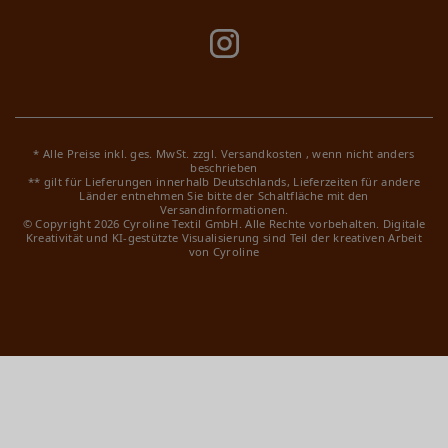
* Alle Preise inkl. ges. MwSt. zzgl.
Versandkosten
, wenn nicht anders
beschrieben
** gilt für Lieferungen innerhalb Deutschlands, Lieferzeiten für andere
Länder entnehmen Sie bitte der Schaltfläche mit den
Versandinformationen.
© Copyright 2026 Cyroline Textil GmbH. Alle Rechte vorbehalten.
Digitale
Kreativität und KI-gestützte Visualisierung sind Teil der kreativen Arbeit
von Cyroline