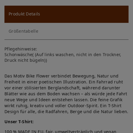
u
ns
Produkt Details
ch
Größentabelle
lis
te
Pflegehinweise:
Schonwäsche( (Auf links waschen, nicht in den Trockner,
Druck nicht bügeln))
Das Motiv Bike Flower verbindet Bewegung, Natur und
Freiheit in einer poetischen Illustration. Ein Fahrrad ruht
vor einer stilisierten Berglandschaft, während darunter
Blätter wie aus dem Boden wachsen – als würde jede Fahrt
neue Wege und Ideen entstehen lassen. Die feine Grafik
wirkt ruhig, kreativ und voller Outdoor-Spirit. Ein T-Shirt
Design für alle, die Radfahren, Berge und die Natur lieben.
Unser T-Shirt:
100 % MADE IN EU, fair, umweltverträglich und vegan