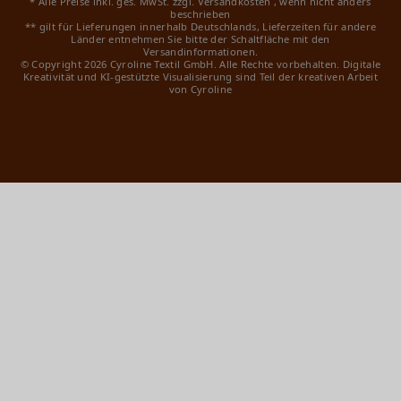
* Alle Preise inkl. ges. MwSt. zzgl.
Versandkosten
, wenn nicht anders
beschrieben
** gilt für Lieferungen innerhalb Deutschlands, Lieferzeiten für andere
Länder entnehmen Sie bitte der Schaltfläche mit den
Versandinformationen.
© Copyright 2026 Cyroline Textil GmbH. Alle Rechte vorbehalten.
Digitale
Kreativität und KI-gestützte Visualisierung sind Teil der kreativen Arbeit
von Cyroline