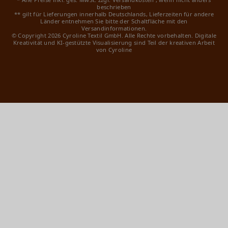
beschrieben
** gilt für Lieferungen innerhalb Deutschlands, Lieferzeiten für andere
Länder entnehmen Sie bitte der Schaltfläche mit den
Versandinformationen.
© Copyright 2026 Cyroline Textil GmbH. Alle Rechte vorbehalten.
Digitale
Kreativität und KI-gestützte Visualisierung sind Teil der kreativen Arbeit
von Cyroline