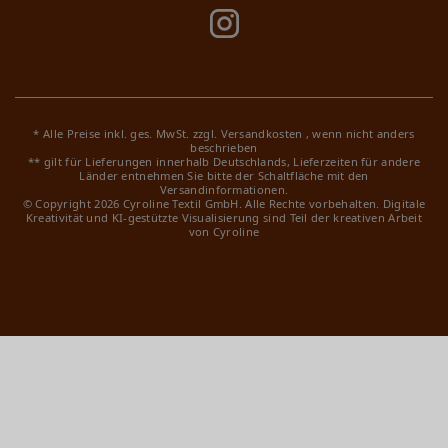
* Alle Preise inkl. ges. MwSt. zzgl.
Versandkosten
, wenn nicht anders
beschrieben
** gilt für Lieferungen innerhalb Deutschlands, Lieferzeiten für andere
Länder entnehmen Sie bitte der Schaltfläche mit den
Versandinformationen.
© Copyright 2026 Cyroline Textil GmbH. Alle Rechte vorbehalten.
Digitale
Kreativität und KI-gestützte Visualisierung sind Teil der kreativen Arbeit
von Cyroline