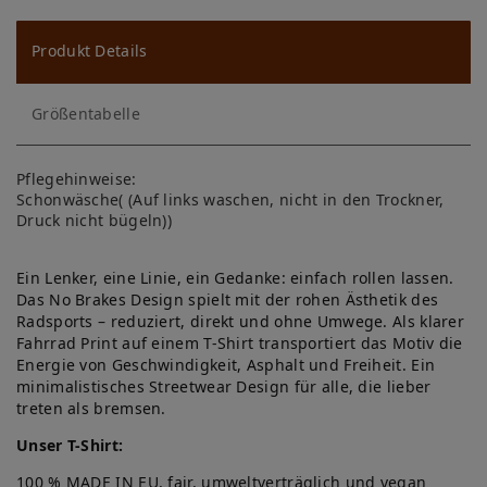
u
ns
Produkt Details
ch
Größentabelle
lis
te
Pflegehinweise:
Schonwäsche( (Auf links waschen, nicht in den Trockner,
Druck nicht bügeln))
Ein Lenker, eine Linie, ein Gedanke: einfach rollen lassen.
Das No Brakes Design spielt mit der rohen Ästhetik des
Radsports – reduziert, direkt und ohne Umwege. Als klarer
Fahrrad Print auf einem T-Shirt transportiert das Motiv die
Energie von Geschwindigkeit, Asphalt und Freiheit. Ein
minimalistisches Streetwear Design für alle, die lieber
treten als bremsen.
Unser T-Shirt:
100 % MADE IN EU, fair, umweltverträglich und vegan