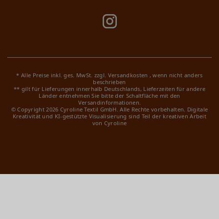
* Alle Preise inkl. ges. MwSt. zzgl.
Versandkosten
, wenn nicht anders
beschrieben
** gilt für Lieferungen innerhalb Deutschlands, Lieferzeiten für andere
Länder entnehmen Sie bitte der Schaltfläche mit den
Versandinformationen.
© Copyright 2026 Cyroline Textil GmbH. Alle Rechte vorbehalten.
Digitale
Kreativität und KI-gestützte Visualisierung sind Teil der kreativen Arbeit
von Cyroline