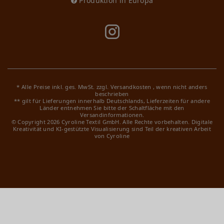
Produktion in Europa
* Alle Preise inkl. ges. MwSt. zzgl.
Versandkosten
, wenn nicht anders
beschrieben
** gilt für Lieferungen innerhalb Deutschlands, Lieferzeiten für andere
Länder entnehmen Sie bitte der Schaltfläche mit den
Versandinformationen.
© Copyright 2026 Cyroline Textil GmbH. Alle Rechte vorbehalten.
Digitale
Kreativität und KI-gestützte Visualisierung sind Teil der kreativen Arbeit
von Cyroline