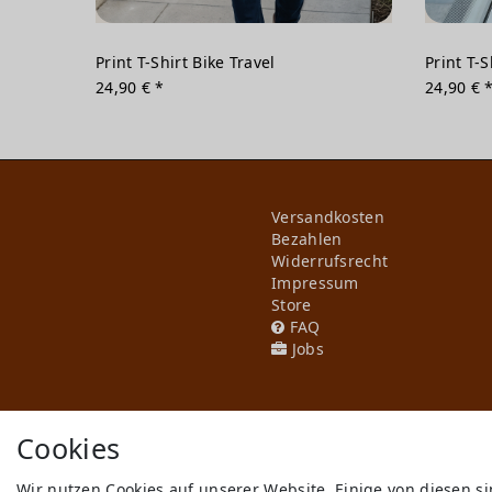
Print T-Shirt Bike Travel
Print T-S
24,90 € *
24,90 € 
Versandkosten
Bezahlen
Widerrufs­recht
Impressum
Store
FAQ
Jobs
Cookies
Wir nutzen Cookies auf unserer Website. Einige von diesen s