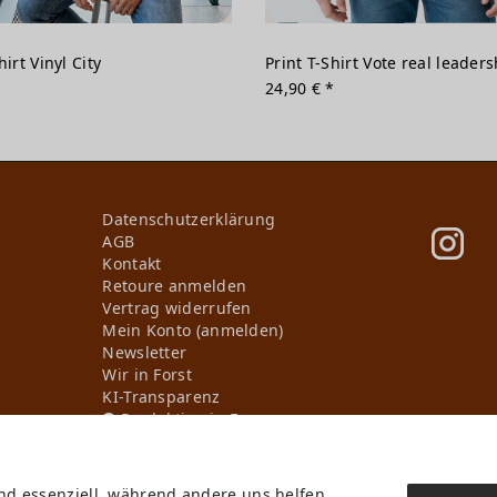
hirt Vinyl City
Print T-Shirt Vote real leaders
*
24,90 € *
Daten­schutz­erklärung
AGB
Kontakt
Retoure anmelden
Vertrag widerrufen
Mein Konto (anmelden)
Newsletter
Wir in Forst
KI-Transparenz
Produktion in Europa
ind essenziell, während andere uns helfen,