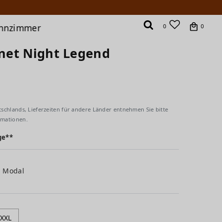
hnzimmer
0
0
anet Night Legend
tschlands, Lieferzeiten für andere Länder entnehmen Sie bitte
rmationen.
ge**
% Modal
XXL