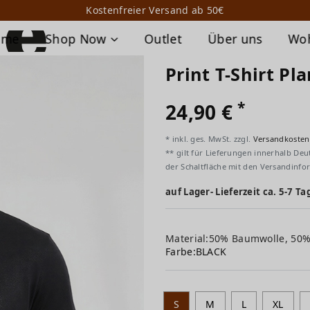
Kostenfreier Versand ab 50€
ome
Shop Now
Outlet
Über uns
Wo
Print T-Shirt Pl
*
24,90 €
* inkl. ges. MwSt. zzgl.
Versandkosten
** gilt für Lieferungen innerhalb Deu
der Schaltfläche mit den Versandinfo
auf Lager- Lieferzeit ca. 5-7 Ta
Material:50% Baumwolle, 50
Farbe:
BLACK
S
M
L
XL