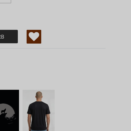
RB
W
u
ns
ch
lis
te