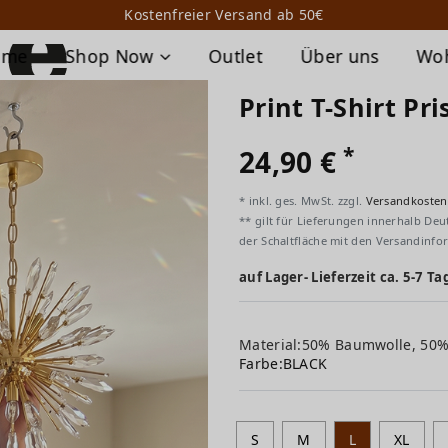
Kostenfreier Versand ab 50€
ome
Shop Now
Outlet
Über uns
Wo
Print T-Shirt Pr
*
24,90 €
* inkl. ges. MwSt. zzgl.
Versandkosten
** gilt für Lieferungen innerhalb Deu
der Schaltfläche mit den Versandinfo
auf Lager- Lieferzeit ca. 5-7 Ta
Material:50% Baumwolle, 50
Farbe:
BLACK
S
M
L
XL