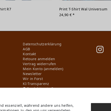
hirt R7
Print T-Shirt Wal Universum
*
24,90 € *
Daten­schutz­erklärung
AGB
Kontakt
Retoure anmelden
Vertrag widerrufen
Mein Konto (anmelden)
Newsletter
Wir in Forst
KI-Transparenz
Produktion in Europa
ind essenziell, während andere uns helfen,
* Alle Preise inkl. ges. MwSt. zzgl.
Versandkosten
, wenn nicht anders beschriebe
nformationen zu den von uns verwendeten