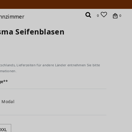
hnzimmer
0
0
isma Seifenblasen
tschlands, Lieferzeiten für andere Länder entnehmen Sie bitte
rmationen.
ge**
% Modal
XXL