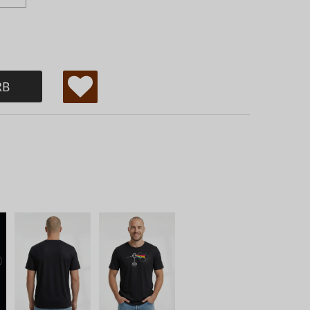
RB
W
u
ns
ch
lis
te