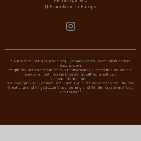
KI-Transparenz
Produktion in Europa
* Alle Preise inkl. ges. MwSt. zzgl.
Versandkosten
, wenn nicht anders
beschrieben
** gilt für Lieferungen innerhalb Deutschlands, Lieferzeiten für andere
Länder entnehmen Sie bitte der Schaltfläche mit den
Versandinformationen.
© Copyright 2026 Cyroline Textil GmbH. Alle Rechte vorbehalten.
Digitale
Kreativität und KI-gestützte Visualisierung sind Teil der kreativen Arbeit
von Cyroline