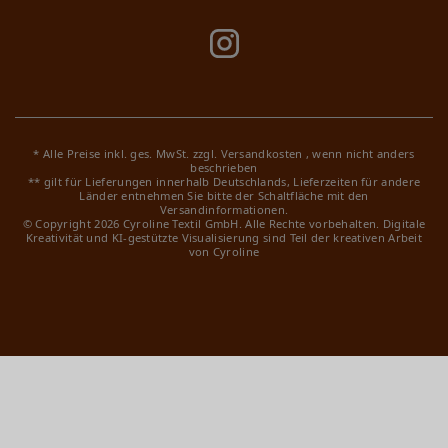
* Alle Preise inkl. ges. MwSt. zzgl.
Versandkosten
, wenn nicht anders
beschrieben
** gilt für Lieferungen innerhalb Deutschlands, Lieferzeiten für andere
Länder entnehmen Sie bitte der Schaltfläche mit den
Versandinformationen.
© Copyright 2026 Cyroline Textil GmbH. Alle Rechte vorbehalten.
Digitale
Kreativität und KI-gestützte Visualisierung sind Teil der kreativen Arbeit
von Cyroline