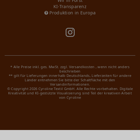
Wir in Forst
KI-Transparenz
Produktion in Europa
* Alle Preise inkl. ges. MwSt. zzgl.
Versandkosten
, wenn nicht anders
beschrieben
** gilt für Lieferungen innerhalb Deutschlands, Lieferzeiten für andere
Länder entnehmen Sie bitte der Schaltfläche mit den
Versandinformationen.
© Copyright 2026 Cyroline Textil GmbH. Alle Rechte vorbehalten.
Digitale
Kreativität und KI-gestützte Visualisierung sind Teil der kreativen Arbeit
von Cyroline