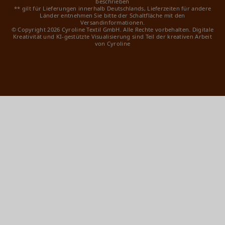
beschrieben
** gilt für Lieferungen innerhalb Deutschlands, Lieferzeiten für andere
Länder entnehmen Sie bitte der Schaltfläche mit den
Versandinformationen.
© Copyright 2026 Cyroline Textil GmbH. Alle Rechte vorbehalten.
Digitale
Kreativität und KI-gestützte Visualisierung sind Teil der kreativen Arbeit
von Cyroline