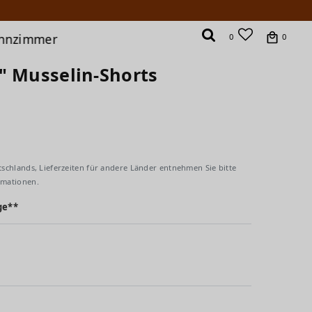
hnzimmer
0
0
" Musselin-Shorts
tschlands, Lieferzeiten für andere Länder entnehmen Sie bitte
rmationen.
ge**