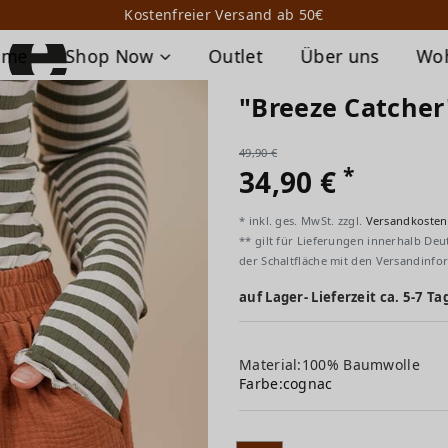
Kostenfreier Versand ab 50€
ome
Shop Now
Outlet
Über uns
Wo
"Breeze Catcher
49,90 €
*
34,90 €
* inkl. ges. MwSt. zzgl.
Versandkosten
** gilt für Lieferungen innerhalb Deu
der Schaltfläche mit den Versandinfo
auf Lager- Lieferzeit ca. 5-7 Ta
Material:100% Baumwolle
Farbe:
cognac