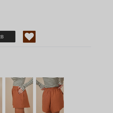
RB
W
u
ns
ch
lis
te