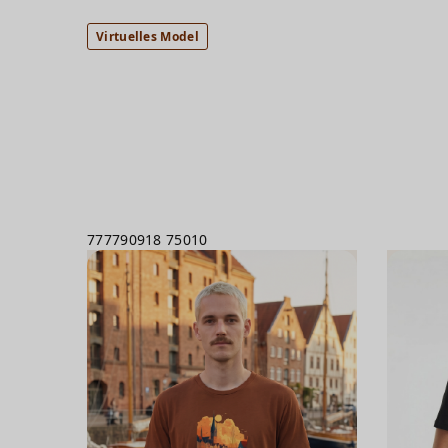
Virtuelles Model
777790918
75010