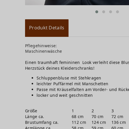
Produkt Details
Pflegehinweise:
Maschinenwäsche
Einen traumhaft femininen Look verleiht diese Blus
Herzstück deines Kleiderschranks!
Schluppenbluse mit Stehkragen
leichter Puffärmel mit Manschetten
Passe mit Kräuselfalten am Vorder- und Rücke
locker und weit geschnitten
Größe
1
2
3
Länge ca.
68 cm
70 cm
72 cm
Brustumfang ca.
112 cm
124 cm
136 cm
Armlänge ca.
58 cm
59 cm
60 cm