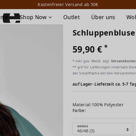
Kostenfreier Versand ab 50€
ome
Shop Now
Outlet
Über uns
Wo
Schluppenbluse
*
59,90 €
* inkl. ges. MwSt. zzgl.
Versandkosten
** gilt für Lieferungen innerhalb Deu
der Schaltfläche mit den Versandinfo
auf Lager- Lieferzeit ca. 5-7 Ta
Material:100% Polyester
Farbe:
GRÖSSE