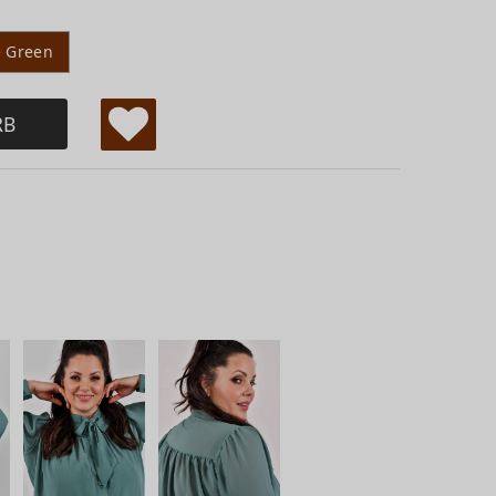
e Green
RB
W
u
ns
ch
lis
te