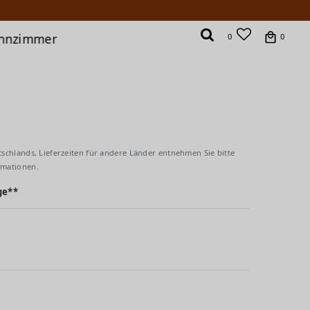
hnzimmer
0
0
tschlands, Lieferzeiten für andere Länder entnehmen Sie bitte
rmationen.
ge**