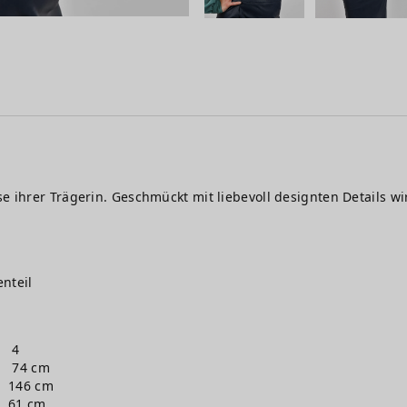
e ihrer Trägerin. Geschmückt mit liebevoll designten Details wi
nteil
4
74 cm
146 cm
61 cm