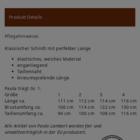
u
ns
Produkt Details
ch
Pflegehinweise:
lis
Klassischer Schnitt mit perfekter Länge
te
elastisches, weiches Material
enganliegend
Taillennaht
knieumspielende Länge
Paula trägt Gr. 1.
Größe
1
2
3
4
Länge ca.
111 cm
112 cm
114 cm
116 cm
Brustumfang ca.
106 cm
114 cm
122 cm
130 cm
Taillenumfang ca.
94 cm
100 cm
108 cm
116 cm
Alle Artikel von Paula Lambert werden fair und
umweltverträglich in der EU produziert.