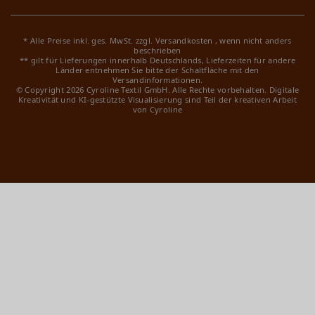
* Alle Preise inkl. ges. MwSt. zzgl.
Versandkosten
, wenn nicht anders
beschrieben
** gilt für Lieferungen innerhalb Deutschlands, Lieferzeiten für andere
Länder entnehmen Sie bitte der Schaltfläche mit den
Versandinformationen.
© Copyright 2026 Cyroline Textil GmbH. Alle Rechte vorbehalten.
Digitale
Kreativität und KI-gestützte Visualisierung sind Teil der kreativen Arbeit
von Cyroline