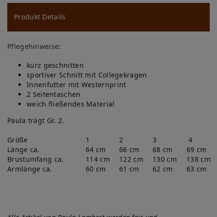
u
ns
Produkt Details
ch
Pflegehinweise:
lis
kurz geschnitten
te
sportiver Schnitt mit Collegekragen
Innenfutter mit Westernprint
2 Seitentaschen
weich fließendes Material
Paula trägt Gr. 2.
Größe
1
2
3
4
Länge ca.
64 cm
66 cm
68 cm
69 cm
Brustumfang ca.
114 cm
122 cm
130 cm
138 cm
Armlänge ca.
60 cm
61 cm
62 cm
63 cm