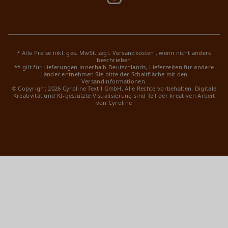
* Alle Preise inkl. ges. MwSt. zzgl.
Versandkosten
, wenn nicht anders
beschrieben
** gilt für Lieferungen innerhalb Deutschlands, Lieferzeiten für andere
Länder entnehmen Sie bitte der Schaltfläche mit den
Versandinformationen.
© Copyright 2026 Cyroline Textil GmbH. Alle Rechte vorbehalten.
Digitale
Kreativität und KI-gestützte Visualisierung sind Teil der kreativen Arbeit
von Cyroline