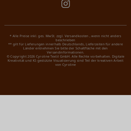
* Alle Preise inkl. ges. MwSt. zzgl.
Versandkosten
, wenn nicht anders
beschrieben
** gilt für Lieferungen innerhalb Deutschlands, Lieferzeiten für andere
Länder entnehmen Sie bitte der Schaltfläche mit den
Versandinformationen.
© Copyright 2026 Cyroline Textil GmbH. Alle Rechte vorbehalten.
Digitale
Kreativität und KI-gestützte Visualisierung sind Teil der kreativen Arbeit
von Cyroline