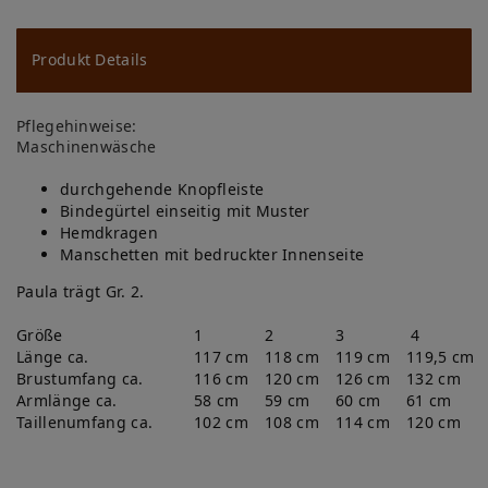
u
ns
Produkt Details
ch
Pflegehinweise:
lis
Maschinenwäsche
te
durchgehende Knopfleiste
Bindegürtel einseitig mit Muster
Hemdkragen
Manschetten mit bedruckter Innenseite
Paula trägt Gr. 2.
Größe
1
2
3
4
Länge ca.
117 cm
118 cm
119 cm
119,5 cm
Brustumfang ca.
116 cm
120 cm
126 cm
132 cm
Armlänge ca.
58 cm
59 cm
60 cm
61 cm
Taillenumfang ca.
102 cm
108 cm
114 cm
120 cm