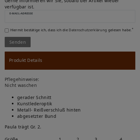
u
Gerne informieren wir Sie, sobald der Artikel wieder
verfügbar ist.
ns
E-MAIL-ADRESSE
ch
*
Hiermit bestätige ich, dass ich die
Daten­schutz­erklärung
gelesen habe.
lis
Senden
te
Produkt Details
Pflegehinweise:
Nicht waschen
gerader Schnitt
Kunstlederoptik
Metall- Reißverschluß hinten
abgesetzter Bund
Paula trägt Gr. 2.
Größe
1
2
3
4