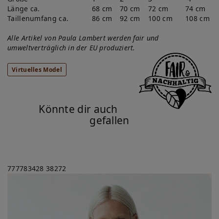
Länge ca.
68 cm
70 cm
72 cm
74 cm
Taillenumfang ca.
86 cm
92 cm
100 cm
108 cm
Alle Artikel von Paula Lambert werden fair und
umweltverträglich in der EU produziert.
Virtuelles Model
Könnte dir auch
gefallen
777783428
38272