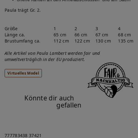
Paula trägt Gr. 2.
Größe
1
2
3
4
Länge ca.
65 cm
66 cm
67 cm
68 cm
Brustumfang ca.
112 cm
122 cm
130 cm
135 cm
Alle Artikel von Paula Lambert werden fair und
umweltverträglich in der EU produziert.
Virtuelles Model
Könnte dir auch
gefallen
777783438
37421