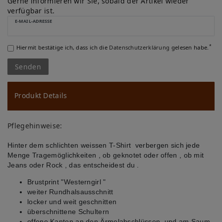
u
Gerne informieren wir Sie, sobald der Artikel wieder
verfügbar ist.
ns
E-MAIL-ADRESSE
ch
*
Hiermit bestätige ich, dass ich die
Daten­schutz­erklärung
gelesen habe.
lis
Senden
te
Produkt Details
Pflegehinweise:
Hinter dem schlichten weissen T-Shirt verbergen sich jede
Menge Tragemöglichkeiten , ob geknotet oder offen , ob mit
Jeans oder Rock , das entscheidest du .
Brustprint "Westerngirl "
weiter Rundhalsausschnitt
locker und weit geschnitten
überschnittene Schultern
offene Kanten an den Ärmelabschlüssen und am Saum