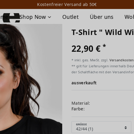
Kostenfreier Versand ab 50€
ome
Shop Now
Outlet
Über uns
Wo
T-Shirt " Wild 
*
22,90 €
* inkl. ges. MwSt. zzgl.
Versandkosten
** gilt für Lieferungen innerhalb Deu
der Schaltfläche mit den Versandinfo
ausverkauft
Material:
Farbe:
GRÖSSE