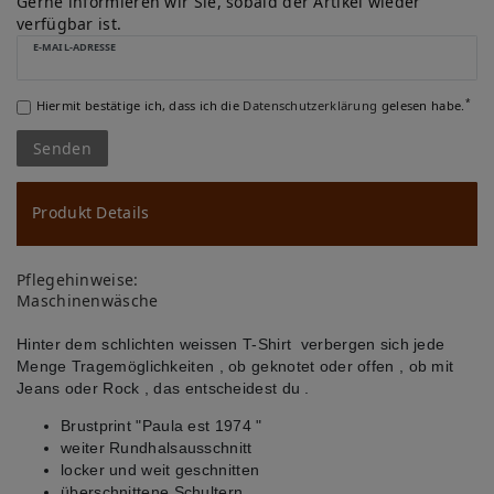
u
Gerne informieren wir Sie, sobald der Artikel wieder
verfügbar ist.
ns
E-MAIL-ADRESSE
ch
*
Hiermit bestätige ich, dass ich die
Daten­schutz­erklärung
gelesen habe.
lis
Senden
te
Produkt Details
Pflegehinweise:
Maschinenwäsche
Hinter dem schlichten weissen T-Shirt verbergen sich jede
Menge Tragemöglichkeiten , ob geknotet oder offen , ob mit
Jeans oder Rock , das entscheidest du .
Brustprint "Paula est 1974 "
weiter Rundhalsausschnitt
locker und weit geschnitten
überschnittene Schultern