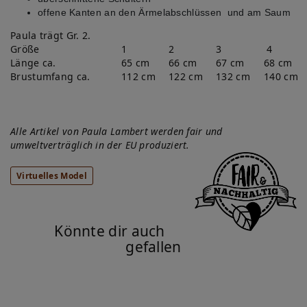
offene Kanten an den Ärmelabschlüssen und am Saum
Paula trägt Gr. 2.
Größe
1
2
3
4
Länge ca.
65 cm
66 cm
67 cm
68 cm
Brustumfang ca.
112 cm
122 cm
132 cm
140 cm
Alle Artikel von Paula Lambert werden fair und
umweltverträglich in der EU produziert.
Virtuelles Model
Könnte dir auch
gefallen