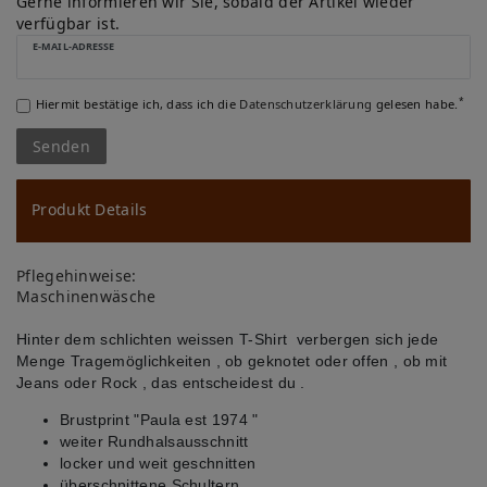
u
Gerne informieren wir Sie, sobald der Artikel wieder
verfügbar ist.
ns
E-MAIL-ADRESSE
ch
*
Hiermit bestätige ich, dass ich die
Daten­schutz­erklärung
gelesen habe.
lis
Senden
te
Produkt Details
Pflegehinweise:
Maschinenwäsche
Hinter dem schlichten weissen T-Shirt verbergen sich jede
Menge Tragemöglichkeiten , ob geknotet oder offen , ob mit
Jeans oder Rock , das entscheidest du .
Brustprint "Paula est 1974 "
weiter Rundhalsausschnitt
locker und weit geschnitten
überschnittene Schultern