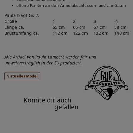
offene Kanten an den Ärmelabschlüssen und am Saum
Paula trägt Gr. 2.
Größe
1
2
3
4
Länge ca.
65 cm
66 cm
67 cm
68 cm
Brustumfang ca.
112 cm
122 cm
132 cm
140 cm
Alle Artikel von Paula Lambert werden fair und
umweltverträglich in der EU produziert.
Virtuelles Model
Könnte dir auch
gefallen