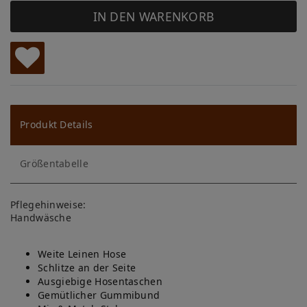
IN DEN WARENKORB
W
u
ns
Produkt Details
ch
Größentabelle
lis
te
Pflegehinweise:
Handwäsche
Weite Leinen Hose
Schlitze an der Seite
Ausgiebige Hosentaschen
Gemütlicher Gummibund