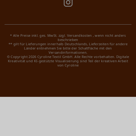
* Alle Preise inkl. ges. MwSt. zzgl.
Versandkosten
, wenn nicht anders
beschrieben
** gilt für Lieferungen innerhalb Deutschlands, Lieferzeiten für andere
Länder entnehmen Sie bitte der Schaltfläche mit den
Versandinformationen.
© Copyright 2026 Cyroline Textil GmbH. Alle Rechte vorbehalten.
Digitale
Kreativität und KI-gestützte Visualisierung sind Teil der kreativen Arbeit
von Cyroline