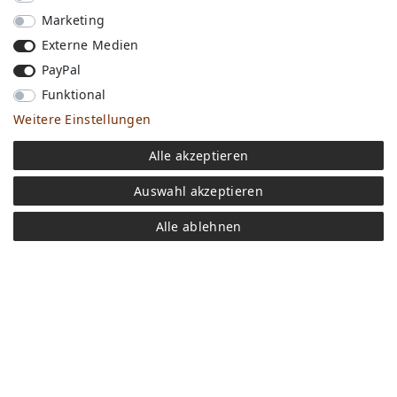
Marketing
Externe Medien
PayPal
Funktional
Weitere Einstellungen
Versandkosten
Alle akzeptieren
Bezahlen
Widerrufs­recht
Auswahl akzeptieren
Impressum
Store
Alle ablehnen
FAQ
Jobs
Daten­schutz­erklärung
AGB
Kontakt
Retoure anmelden
Vertrag widerrufen
Mein Konto (anmelden)
Newsletter