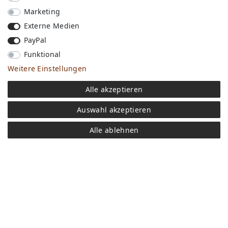
Marketing
Externe Medien
PayPal
Funktional
Weitere Einstellungen
Versandkosten
Alle akzeptieren
Bezahlen
Widerrufs­recht
Auswahl akzeptieren
Impressum
Store
Alle ablehnen
FAQ
Jobs
Daten­schutz­erklärung
AGB
Kontakt
Retoure anmelden
Vertrag widerrufen
Mein Konto (anmelden)
Newsletter