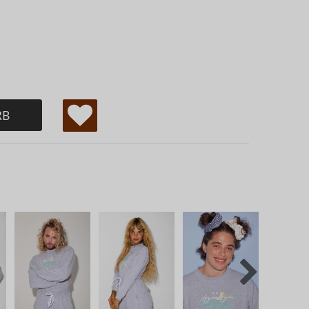
RB
W
u
ns
ch
lis
te