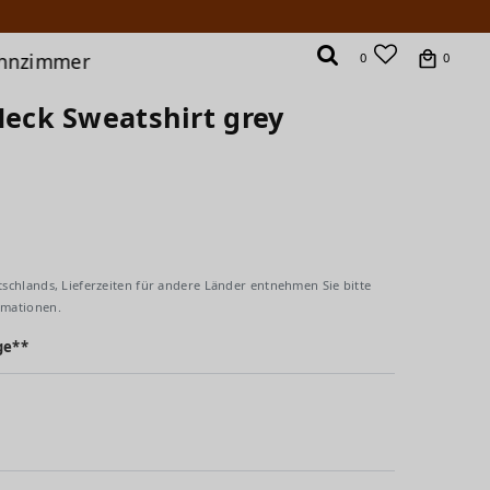
hnzimmer
0
0
ck Sweatshirt grey
tschlands, Lieferzeiten für andere Länder entnehmen Sie bitte
rmationen.
ge**