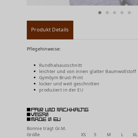
Produkt Details
Pflegehinweise:
Rundhalsausschnitt
leichter und von innen gla
tter Baumwollstoff
GymGym Brust-Print
locker und weit geschnitten
produziert in der E
U
Bonnie t
rägt Gr.M.
Größe
XS
S
M
L
XL