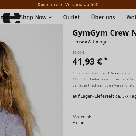
Kostenfreier Versand ab 50€
ome
Shop Now
Outlet
Über uns
Wo
GymGym Crew Ne
Unisex & Uniage
59,90 €
*
41,93 €
* inkl. ges. MwSt. zzgl.
Versandkosten
** gilt für Lieferungen innerhalb Deu
der Schaltfläche mit den Versandinfo
auf Lager- Lieferzeit ca. 5-7 Ta
Material:
Farbe: