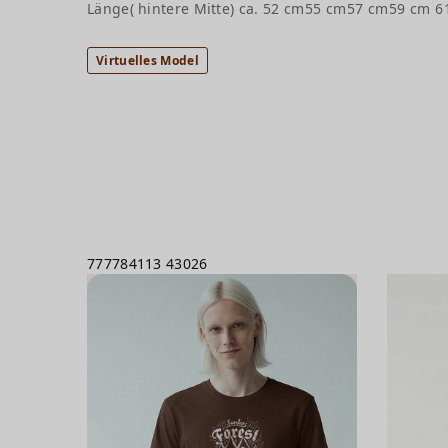
Länge( hintere Mitte) ca.
52 cm
55 cm
57 cm
59 cm
6
Virtuelles Model
777784113
43026