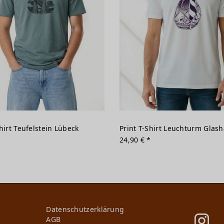
Shirt Teufelstein Lübeck
Print T-Shirt Leuchturm Glas
*
24,90 € *
Daten­schutz­erklärung
AGB