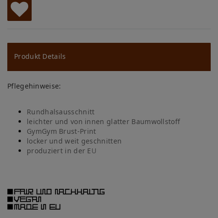
W
u
ns
Produkt Details
ch
Pflegehinweise:
lis
te
Rundhalsausschnitt
leichter und von innen gla
tter Baumwollstoff
GymGym Brust-Print
locker und weit geschnitten
produziert in der E
U