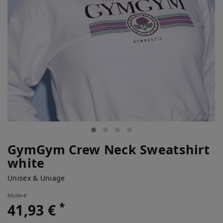
GymGym Crew Neck Sweatshirt
white
Unisex & Uniage
59,90 €
*
41,93 €