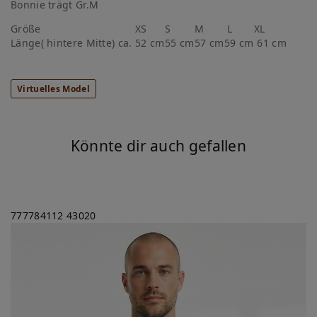
Bonnie trägt Gr.M
Größe
XS
S
M
L
XL
Länge( hintere Mitte) ca.
52 cm
55 cm
57 cm
59 cm
61 cm
Virtuelles Model
Könnte dir auch gefallen
777784112
43020