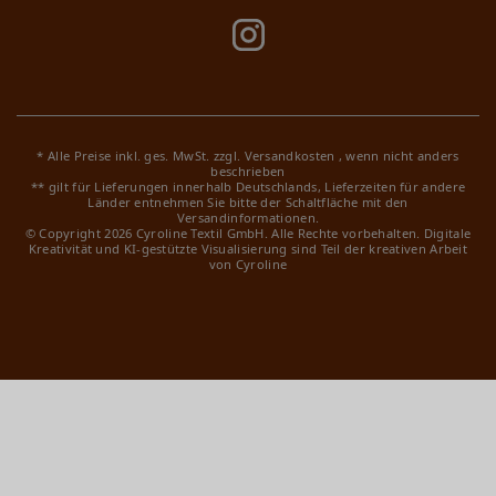
* Alle Preise inkl. ges. MwSt. zzgl.
Versandkosten
, wenn nicht anders
beschrieben
** gilt für Lieferungen innerhalb Deutschlands, Lieferzeiten für andere
Länder entnehmen Sie bitte der Schaltfläche mit den
Versandinformationen.
© Copyright 2026 Cyroline Textil GmbH. Alle Rechte vorbehalten.
Digitale
Kreativität und KI-gestützte Visualisierung sind Teil der kreativen Arbeit
von Cyroline