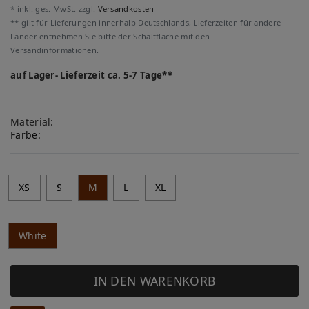
* inkl. ges. MwSt. zzgl.
Versandkosten
** gilt für Lieferungen innerhalb Deutschlands, Lieferzeiten für andere
Länder entnehmen Sie bitte der Schaltfläche mit den
Versandinformationen.
auf Lager- Lieferzeit ca. 5-7 Tage**
Material:
Farbe:
XS
S
M
L
XL
White
IN DEN WARENKORB