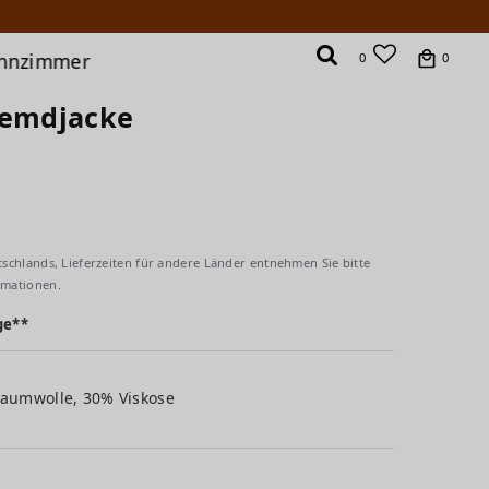
hnzimmer
0
0
Hemdjacke
tschlands, Lieferzeiten für andere Länder entnehmen Sie bitte
rmationen.
ge**
Baumwolle, 30% Viskose