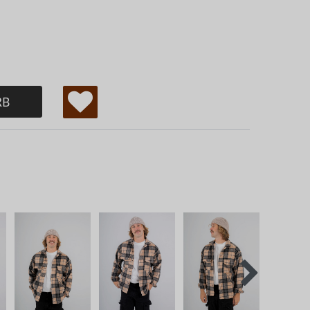
RB
W
u
ns
ch
lis
te