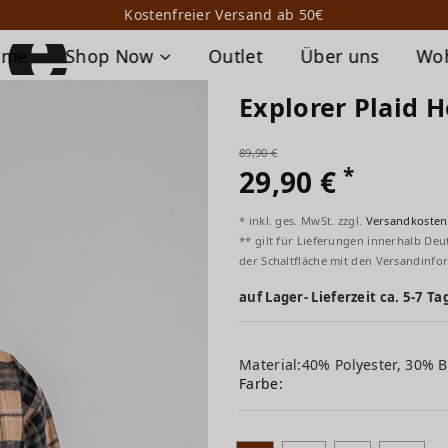
Kostenfreier Versand ab 50€
ome
Shop Now
Outlet
Über uns
Wo
Explorer Plaid 
89,90 €
*
29,90 €
* inkl. ges. MwSt. zzgl.
Versandkosten
** gilt für Lieferungen innerhalb Deu
der Schaltfläche mit den Versandinfo
auf Lager- Lieferzeit ca. 5-7 Ta
Material:40% Polyester, 30% 
Farbe: