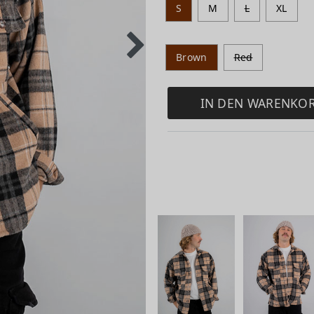
S
M
L
XL
Brown
Red
IN DEN WARENKO