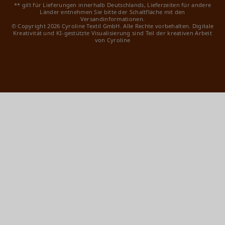
** gilt für Lieferungen innerhalb Deutschlands, Lieferzeiten für andere
Länder entnehmen Sie bitte der Schaltfläche mit den
Versandinformationen.
© Copyright 2026 Cyroline Textil GmbH. Alle Rechte vorbehalten.
Digitale
Kreativität und KI-gestützte Visualisierung sind Teil der kreativen Arbeit
von Cyroline