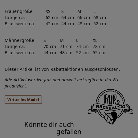
Frauengröße
XS
S
M
L
Länge ca.
62 cm
64 cm
66 cm
68 cm
Brustweite ca.
42 cm
44 cm
48 cm
52 cm
Männergröße
S
M
L
XL
Länge ca.
70 cm
71 cm
74 cm
78 cm
Brustweite ca.
44 cm
48 cm
52 cm
55 cm
Dieser Artikel ist von Rabattaktionen ausgeschlossen.
Alle Artikel werden fair und umweltverträglich in der EU
produziert.
Virtuelles Model
Könnte dir auch
gefallen