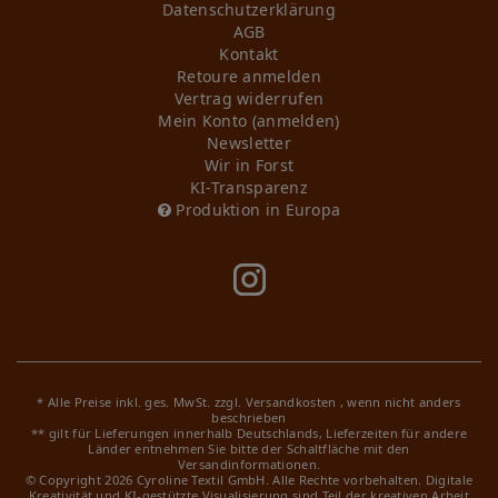
Daten­schutz­erklärung
AGB
Kontakt
Retoure anmelden
Vertrag widerrufen
Mein Konto (anmelden)
Newsletter
Wir in Forst
KI-Transparenz
Produktion in Europa
* Alle Preise inkl. ges. MwSt. zzgl.
Versandkosten
, wenn nicht anders
beschrieben
** gilt für Lieferungen innerhalb Deutschlands, Lieferzeiten für andere
Länder entnehmen Sie bitte der Schaltfläche mit den
Versandinformationen.
© Copyright 2026 Cyroline Textil GmbH. Alle Rechte vorbehalten.
Digitale
Kreativität und KI-gestützte Visualisierung sind Teil der kreativen Arbeit