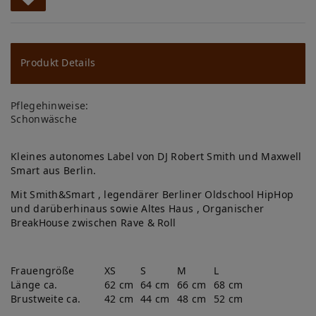
W
u
ns
Produkt Details
ch
Pflegehinweise:
lis
Schonwäsche
te
Kleines autonomes Label von DJ Robert Smith und Maxwell
Smart aus Berlin.
Mit Smith&Smart , legendärer Berliner Oldschool HipHop
und darüberhinaus sowie Altes Haus , Organischer
BreakHouse zwischen Rave & Roll
Frauengröße
XS
S
M
L
Länge ca.
62 cm
64 cm
66 cm
68 cm
Brustweite ca.
42 cm
44 cm
48 cm
52 cm