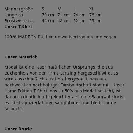
Männergröße
S
M
L
XL
Länge ca.
70 cm
71 cm
74 cm
78 cm
Brustweite ca.
44 cm
48 cm
52 cm
55 cm
Unser T-Shirt:
100 % MADE IN EU, fair, umweltverträglich und vegan
Unser Material:
Modal ist eine Faser natürlichen Ursprungs, die aus
Buchenholz von der Firma Lenzing hergestellt wird. Es
wird ausschließlich aus Holz hergestellt, was aus
nachweislich nachhaltiger Forstwirtschaft stammt. Unser
Home Edition T-Shirt, das zu 50% aus Modal besteht, ist
dadurch deutlich pflegeleichter als reine Baumwollshirts,
es ist strapazierfähiger, saugfähiger und bleibt lange
farbecht.
Unser Druck: