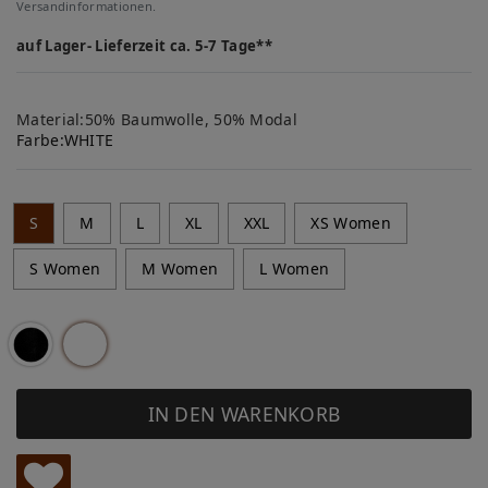
Versandinformationen.
auf Lager- Lieferzeit ca. 5-7 Tage**
Material:50% Baumwolle, 50% Modal
Farbe:
WHITE
S
M
L
XL
XXL
XS Women
S Women
M Women
L Women
IN DEN WARENKORB