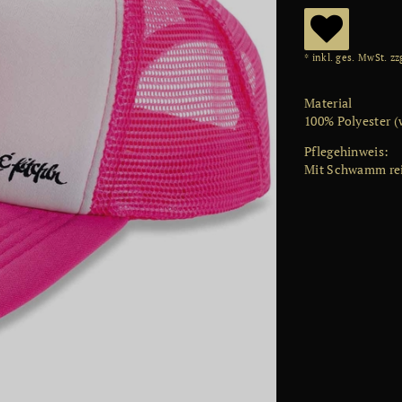
W
* inkl. ges. MwSt. zz
u
Material
ns
100% Polyester (
ch
Pflegehinweis
:
Mit Schwamm re
lis
te