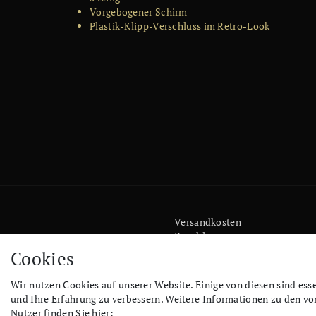
Vorgebogener Schirm
Plastik-Klipp-Verschluss im Retro-Look
Versandkosten
Bezahlen
Widerrufs­recht
Cookies
Impressum
Store
Wir nutzen Cookies auf unserer Website. Einige von diesen sind ess
FAQ
und Ihre Erfahrung zu verbessern. Weitere Informationen zu den v
Jobs
Nutzer finden Sie hier: