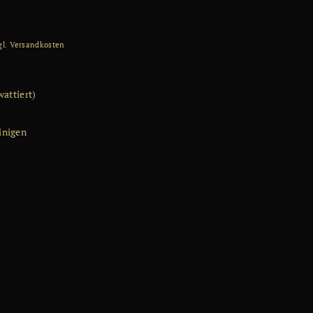
gl.
Versandkosten
wattiert)
inigen