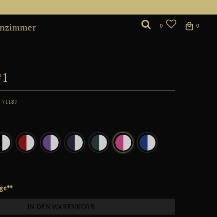
nzimmer
0
0
#1
-71187
*
age**
IN DEN WARENKORB