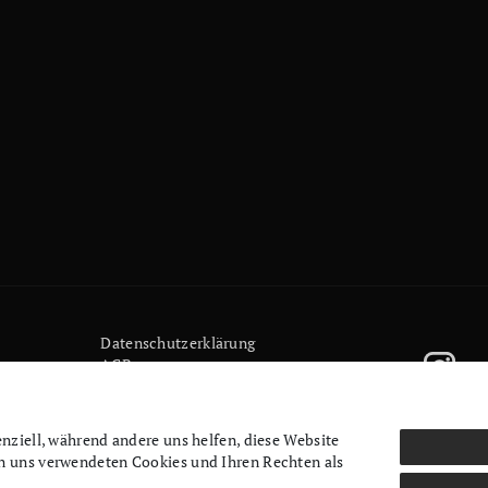
Daten­schutz­erklärung
AGB
Kontakt
Retoure anmelden
Vertrag widerrufen
enziell, während andere uns helfen, diese Website
Mein Konto (anmelden)
on uns verwendeten Cookies und Ihren Rechten als
Newsletter