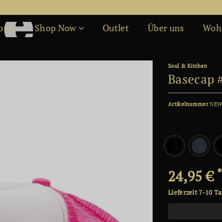
Kostenfreier Versand ab 50€
ome
Shop Now
Outlet
Über uns
Woh
Soul & Kitchen
Basecap 
Artikelnummer
NEW
24,95 €
Lieferzeit 7-10 T