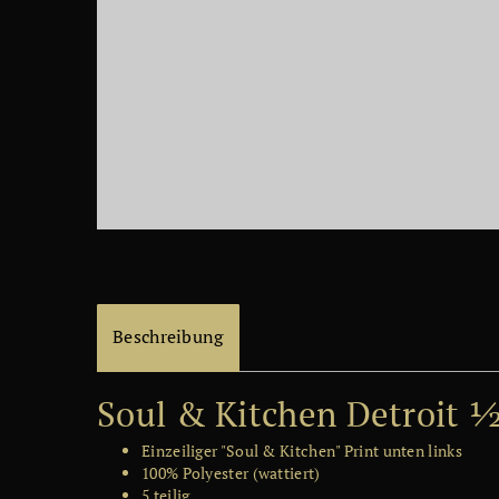
Beschreibung
Soul & Kitchen Detroit 
Einzeiliger "Soul & Kitchen" Print unten links
100% Polyester (wattiert)
5 teilig